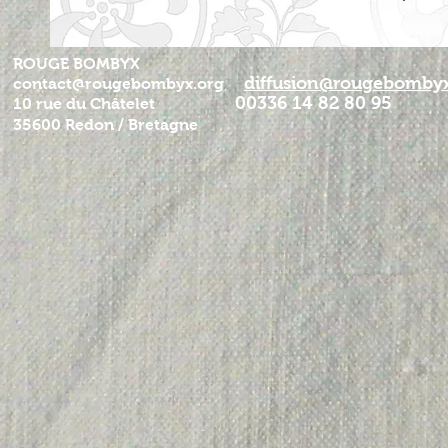
ROUGE BOMBYX
diffusion@rougebombyx
contact@rougebombyx.org
00336 14 82 80 95
10 rue du Châtelet
35600 Redon / Bretagne